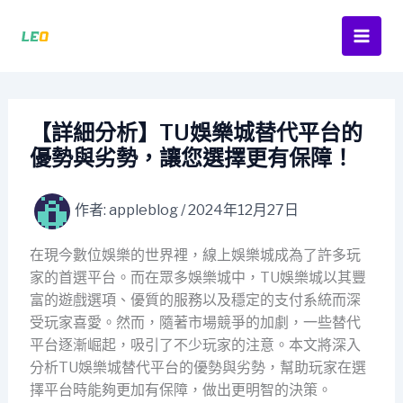
跳
至
主
要
內
容
【詳細分析】TU娛樂城替代平台的
優勢與劣勢，讓您選擇更有保障！
作者:
appleblog
/
2024年12月27日
在現今數位娛樂的世界裡，線上娛樂城成為了許多玩
家的首選平台。而在眾多娛樂城中，TU娛樂城以其豐
富的遊戲選項、優質的服務以及穩定的支付系統而深
受玩家喜愛。然而，隨著市場競爭的加劇，一些替代
平台逐漸崛起，吸引了不少玩家的注意。本文將深入
分析TU娛樂城替代平台的優勢與劣勢，幫助玩家在選
擇平台時能夠更加有保障，做出更明智的決策。