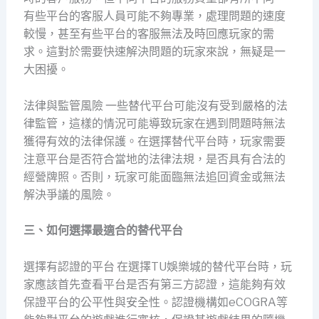
有些平台的客服人員可能不夠專業，處理問題的速度
較慢，甚至有些平台的客服無法及時回應玩家的需
求。這對於需要快速解決問題的玩家來說，無疑是一
大困擾。
法律與監管風險 一些替代平台可能沒有受到嚴格的法
律監管，這樣的情況可能導致玩家在遇到問題時無法
獲得有效的法律保護。在選擇替代平台時，玩家需要
注意平台是否符合當地的法律法規，是否具有合法的
經營牌照。否則，玩家可能面臨無法追回資金或無法
解決爭議的風險。
三、如何選擇最適合的替代平台
選擇有認證的平台 在選擇TU娛樂城的替代平台時，玩
家應該首先查看平台是否有第三方認證，這能夠有效
保證平台的公平性與安全性。認證機構如eCOGRA等