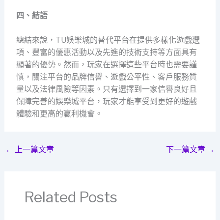
四、結語
總結來說，TU娛樂城的替代平台在提供多樣化遊戲選
項、豐富的優惠活動以及先進的技術支持等方面具有
顯著的優勢。然而，玩家在選擇這些平台時也需要謹
慎，關注平台的品牌信譽、遊戲公平性、客戶服務質
量以及法律風險等因素。只有選擇到一家信譽良好且
保障完善的娛樂城平台，玩家才能享受到更好的遊戲
體驗和更高的贏利機會。
←
上一篇文章
下一篇文章
→
Related Posts