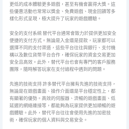
更低的成本體驗更多遊戲，甚至有機會贏得大獎。這
些優惠活動也常常以獎金、免費遊戲、現金回饋等多
樣化形式呈現，極大提升了玩家的遊戲體驗。
安全的支付系統 替代平台通常會致力於提供更加安全
便捷的支付方式。無論是入金還是提款，玩家都可以
選擇不同的支付渠道，這些平台往往與銀行、支付機
構以及數位貨幣平台合作，確保玩家的資金交易更加
安全且高效。此外，替代平台也會有專門的客戶服務
團隊，隨時解答玩家在支付過程中遇到的問題。
先進的技術支持 許多替代平台擁有先進的技術支持，
無論是在遊戲畫面、操作介面還是平台穩定性上，都
有顯著的優勢。高效的伺服器、流暢的遊戲畫面、低
延遲的網絡連接等，都能夠為玩家提供更加順暢的遊
戲體驗。此外，替代平台往往會使用先進的加密技
術，確保玩家的個人資料與交易安全。