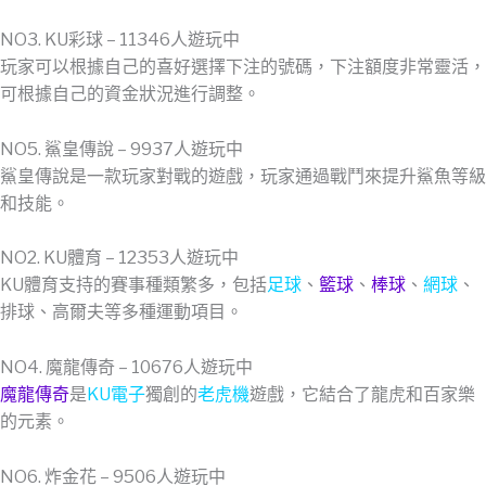
NO3. KU彩球 – 11346人遊玩中
玩家可以根據自己的喜好選擇下注的號碼，下注額度非常靈活，
可根據自己的資金狀況進行調整。
NO5. 鯊皇傳說 – 9937人遊玩中​​​
鯊皇傳說是一款玩家對戰的遊戲，玩家通過戰鬥來提升鯊魚等級
和技能。
NO2. KU體育 – 12353人遊玩中
KU體育支持的賽事種類繁多，包括
足球
、
籃球
、
棒球
、
網球
、
排球、高爾夫等多種運動項目。
NO4. 魔龍傳奇 – 10676人遊玩中​
魔龍傳奇
是
KU電子
獨創的
老虎機
遊戲，它結合了龍虎和百家樂
的元素。
NO6. 炸金花 – 9506人遊玩中