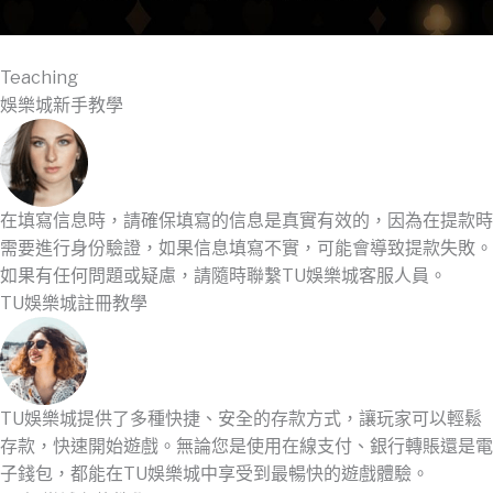
Teaching
娛樂城新手教學
在填寫信息時，請確保填寫的信息是真實有效的，因為在提款時
需要進行身份驗證，如果信息填寫不實，可能會導致提款失敗。
如果有任何問題或疑慮，請隨時聯繫TU娛樂城客服人員。
TU娛樂城註冊教學
TU娛樂城提供了多種快捷、安全的存款方式，讓玩家可以輕鬆
存款，快速開始遊戲。無論您是使用在線支付、銀行轉賬還是電
子錢包，都能在TU娛樂城中享受到最暢快的遊戲體驗。