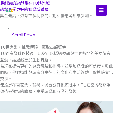
跳
最刺激的遊戲盡在TU娛樂城
至
讓您享受更好的娛樂城體驗
主
獎金最高，還有許多精彩的活動和優惠等您來參加。
要
內
容
Scroll Down
TU百家樂，挑戰極限，贏取高額獎金！
TU百家樂透過技術，玩家可以透過視訊與世界各地的美女荷官
互動，讓遊戲更加生動有趣。
為玩家提供更好的遊戲體驗和指導，並增加遊戲的可信度。與此
同時，他們還能與玩家分享彼此的文化和生活經驗，促進跨文化
交流。
無論是在百家樂、輪盤、骰寶或其他遊戲中，TU娛樂城都能為
你帶來獨特的體驗，享受玩樂和互動的樂趣。