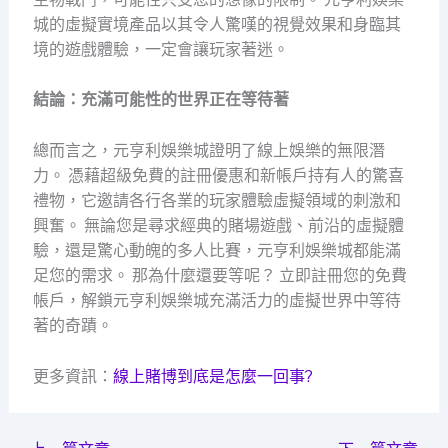
城的虛擬實境產品以其令人驚嘆的視覺效果和身臨其
境的遊戲體驗，一定會讓玩家著迷。
結論：充滿可能性的世界正在等待著
總而言之，元亨利娛樂城證明了線上娛樂的無限潛
力。 憑藉超級免費的註冊優惠和新帳戶持有人的驚喜
禮物，它邀請各行各業的玩家體驗虛擬領域的刺激和
興奮。 無論您是尋求經典的賭場遊戲、前沿的虛擬體
驗，還是驚心動魄的多人比賽，元亨利娛樂城都能滿
足您的需求。 那為什麼還要等呢？ 立即註冊您的免費
帳戶，解鎖元亨利娛樂城充滿活力的虛擬世界中等待
著的奇蹟。
更多資訊：
線上賭博到底是怎麼一回事?