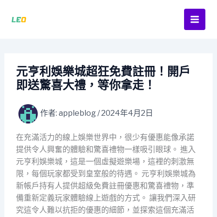
跳
至
主
要
內
容
元亨利娛樂城超狂免費註冊！開戶
即送驚喜大禮，等你拿走！
作者:
appleblog
/
2024年4月2日
在充滿活力的線上娛樂世界中，很少有優惠能像承諾
提供令人興奮的體驗和驚喜禮物一樣吸引眼球。 進入
元亨利娛樂城，這是一個虛擬遊樂場，這裡的刺激無
限，每個玩家都受到皇室般的待遇。 元亨利娛樂城為
新帳戶持有人提供超級免費註冊優惠和驚喜禮物，準
備重新定義玩家體驗線上遊戲的方式。 讓我們深入研
究這令人難以抗拒的優惠的細節，並探索這個充滿活