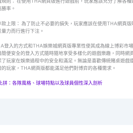
戲規則： 在使用THA網頁版進行遊戲前，玩家應該充分了解各種
高勝率。
存款上限： 為了防止不必要的損失，玩家應該在使用THA網頁版
並量力而行進行下注。
HA登入的方式和THA娛樂城網頁版專業性使其成為線上博彩市
過簡便安全的登入方式隨時隨地享受多樣化的遊戲樂趣，同時網
保了玩家在娛樂過程中的安全和滿足。無論是喜歡傳統賭桌遊戲
驗的玩家，THA網頁版都能滿足他們對博弈的各種需求。
大比拼：各隊風格、球場特點以及球員個性深入剖析