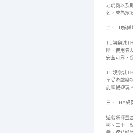
老虎機以及
名，成為眾
二、TU娛樂
TU娛樂城T
晰，使用者友
安全可靠，
TU娛樂城T
享受遊戲樂
能順暢遊玩
三、THA網
遊戲選擇豐
盤、二十一
戲，保持娛