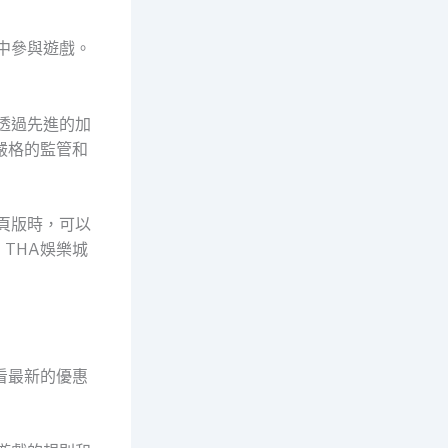
中參與遊戲。
透過先進的加
嚴格的監管和
頁版時，可以
THA娛樂城
看最新的優惠