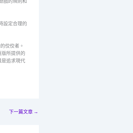
遊戲的規則和
時設定合理的
場的佼佼者。
頁版所提供的
還是追求現代
下一篇文章
→