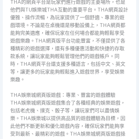
THA的網頁平台是玩家們進行遊戲的主要場所，也是
他們與TU娛樂城THA互動的重要平台。THA網頁設計
優雅、操作流暢，為玩家提供了一個舒適、專業的遊
戲環境。不論是在桌機還是移動設備上，THA網頁都
能夠完美適應，確保玩家在任何場合都能夠輕鬆享受
遊戲樂趣。THA網頁版平台功能豐富，不僅提供了各
種精彩的遊戲選擇，還有多種優惠活動和快捷的存取
款系統，讓玩家能夠輕鬆管理他們的遊戲帳戶。同
時，THA網頁平台還支援多種語言，包括中文、英文
等，讓更多的玩家能夠輕鬆進入遊戲世界，享受娛樂
樂趣。
THA娛樂城網頁版遊戲：專業、豐富的遊戲體驗
THA娛樂城網頁版遊戲集合了各種經典的娛樂遊戲，
包括老虎機、撲克、骰子等，讓玩家們可以盡情娛
樂。THA娛樂城以提供高品質的遊戲體驗為目標，因
此他們不斷更新和優化遊戲內容，確保玩家們能夠享
受到最新、最精彩的遊戲。THA娛樂城網頁版遊戲操