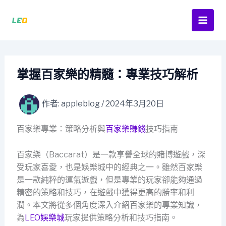
跳
至
主
要
內
容
掌握百家樂的精髓：專業技巧解析
作者:
appleblog
/
2024年3月20日
百家樂專業：策略分析與
百家樂賺錢
技巧指南
百家樂（Baccarat）是一款享譽全球的賭博遊戲，深
受玩家喜愛，也是娛樂城中的經典之一。雖然百家樂
是一款純粹的運氣遊戲，但是專業的玩家卻能夠通過
精密的策略和技巧，在遊戲中獲得更高的勝率和利
潤。本文將從多個角度深入介紹百家樂的專業知識，
為
LEO娛樂城
玩家提供策略分析和技巧指南。