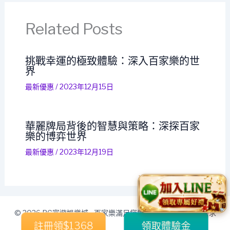
Related Posts
挑戰幸運的極致體驗：深入百家樂的世
界
最新優惠
/
2023年12月15日
華麗牌局背後的智慧與策略：深探百家
樂的博弈世界
最新優惠
/
2023年12月19日
© 2026 RG富遊娛樂城 - 百家樂滿足您對娛樂城遊戲的所有需求
註冊領$1368
領取體驗金