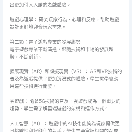
出更加引人入勝的遊戲體驗。
遊戲心理學： 研究玩家行為、心理和反應，幫助遊戲
設計更好地迎合玩家需求。
第二節：電子遊戲專業的發展趨勢
電子遊戲專業不斷演進，跟隨技術和市場的發展趨
勢，不斷創新。
擴展現實（AR）和虛擬現實（VR）： AR和VR技術的
普及為遊戲提供了更加沉浸式的體驗，學生需學會應
用這些技術進行開發。
雲遊戲： 隨著5G技術的普及，雲遊戲成為一個重要的
趨勢，學生需了解雲端遊戲的架構和運作方式。
人工智慧（AI）： 遊戲中的AI技術能夠為玩家提供更
具挑戰性和智能化的對手，學生需要掌握相關的AI開