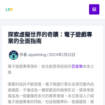
跳
至
主
要
內
容
探索虛擬世界的奇蹟：電子遊戲專
業的全面指南
作者:
appleblog
/
2024年1月22日
電子遊戲專業探析：結合創意與技術的
百家樂
未來之
路
隨著科技的不斷發展，電子遊戲行業在全球范圍內迅
速崛起，不僅成為一種受歡迎的娛樂形式，還漸漸發
展成為一個複雜而多元的專業領域。本文將深入介紹
電子遊戲專業的特點，包括相關學科、發展趨勢、遊