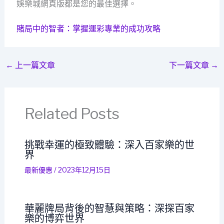
娛樂城網頁版都是您的最佳選擇。
賭局中的智者：掌握運彩專業的成功攻略
←
上一篇文章
下一篇文章
→
Related Posts
挑戰幸運的極致體驗：深入百家樂的世
界
最新優惠
/
2023年12月15日
華麗牌局背後的智慧與策略：深探百家
樂的博弈世界