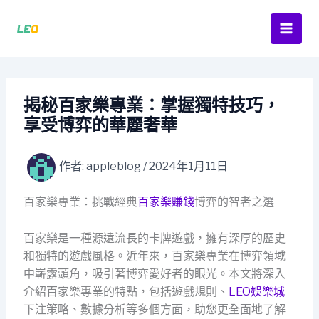
跳
至
主
要
內
容
揭秘百家樂專業：掌握獨特技巧，
享受博弈的華麗奢華
作者:
appleblog
/
2024年1月11日
百家樂專業：挑戰經典
百家樂賺錢
博弈的智者之選
百家樂是一種源遠流長的卡牌遊戲，擁有深厚的歷史
和獨特的遊戲風格。近年來，百家樂專業在博弈領域
中嶄露頭角，吸引著博弈愛好者的眼光。本文將深入
介紹百家樂專業的特點，包括遊戲規則、
LEO娛樂城
下注策略、數據分析等多個方面，助您更全面地了解