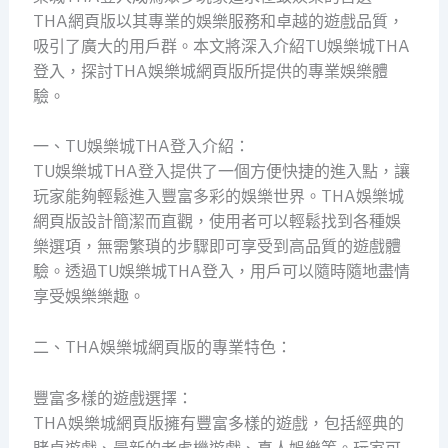
THA網頁版以其專業的娛樂服務和卓越的遊戲品質，
吸引了廣大的用戶群。本文將深入介紹TU娛樂城THA
登入，探討THA娛樂城網頁版所提供的專業娛樂體
驗。
一、TU娛樂城THA登入介紹：
TU娛樂城THA登入提供了一個方便快捷的進入點，讓
玩家能夠輕鬆進入豐富多彩的娛樂世界。THA娛樂城
網頁版設計簡潔而直觀，使用者可以輕鬆找到各種娛
樂選項，無需繁瑣的步驟即可享受到高品質的遊戲體
驗。透過TU娛樂城THA登入，用戶可以隨時隨地盡情
享受娛樂樂趣。
二、THA娛樂城網頁版的專業特色：
豐富多樣的遊戲選擇：
THA娛樂城網頁版擁有豐富多樣的遊戲，包括經典的