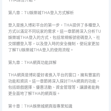
THA綜合介紹。
第八章：TU娛樂城THA登入方式解析
登入是進入博彩平台的第一步，THA提供了多種登入
方式以滿足不同玩家的需求。這一章節將深入分析TU
娛樂城THA登入的方式，包括常規帳號密碼登入、社
交媒體登入等，以及登入時的安全機制，使玩家更加
了解TU娛樂城THA登入的使用流程。
第九章：THA網頁功能詳解
THA網頁是博彩愛好者進入平台的窗口，擁有豐富的
功能和資訊。這一章節將深入探討THA網頁的功能，
包括遊戲選擇、優惠活動、資金管理等，讓讀者能夠
更全面地了解THA的網頁版。
第十章：THA娛樂城網頁版專業知識