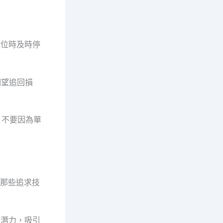
點位時及時停
期望追回損
，不要因為單
著那些追求技
的潛力，吸引