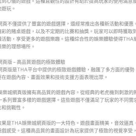
找到心儀的遊戲。這種直觀性的設計有助於提高玩家的使用滿意
地遊玩。
A網頁不僅提供了豐富的遊戲選擇，還經常推出各種新活動和優惠
精彩的賭桌遊戲，以及不定期的比賽和抽獎。玩家可以即時獲取
種活動，享受更多的遊戲樂趣。這種綜合性的娛樂體驗使得THA
娛樂的理想場所。
網頁版 – 高品質遊戲的極致體驗
城網頁版是THA平台中提供的極致遊戲體驗，融匯了多方面的優勢
要在遊戲內容、畫面效果和技術支援方面表現出眾。
A娛樂城網頁版擁有高品質的遊戲內容。從經典的老虎機到刺激的
了一系列豐富多樣的遊戲選擇。這些遊戲不僅滿足了玩家的不同需
性和挑戰性。
效果是THA娛樂城網頁版的一大特色。遊戲畫面精美，音效逼真
遊戲感受。這種高品質的畫面設計為玩家提供了極致的視覺享受