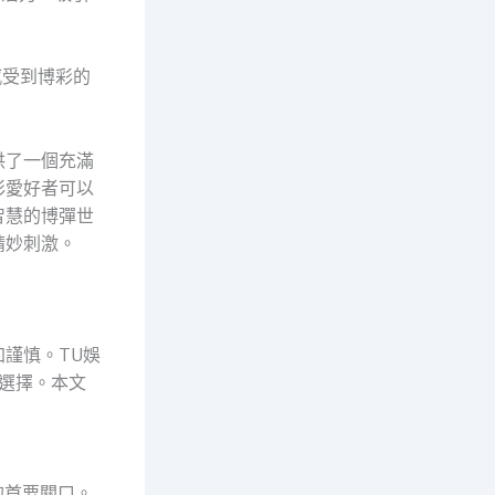
感受到博彩的
供了一個充滿
彩愛好者可以
智慧的博彈世
精妙刺激。
謹慎。TU娛
的選擇。本文
。
的首要關口。