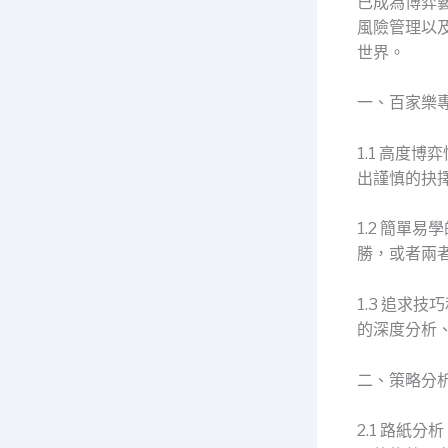
已成為博弈
風險管理以
世界。
一、百家樂
1.1 高度
出謹慎的抉
1.2 簡單
勝，或者兩
1.3 追求
的深度分析
二、策略分
2.1 路紙