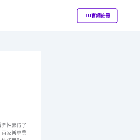
TU官網註冊
學
博弈性贏得了
，百家樂專業