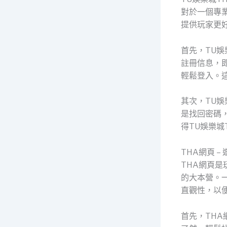
對於一個專
提供玩家更
首先，TU
註冊信息，
輕鬆登入。
其次，TU
是找回密碼
得TU娛樂
THA網頁 
THA網頁
的大本營。
直觀性，以
首先，TH