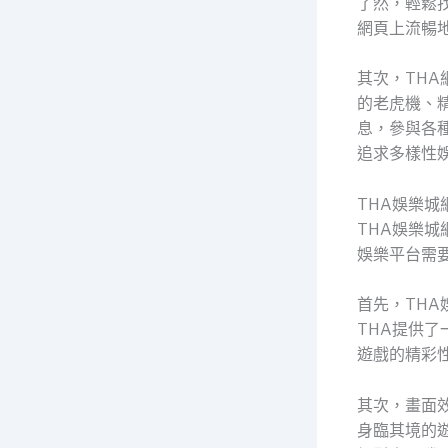
了然，輕鬆
網頁上流暢
其次，TH
的老虎機、
息，參與各
追求多樣性
THA娛樂城
THA娛樂
娛樂平台需
首先，TH
THA提供
遊戲的精彩
其次，畫面
身臨其境的