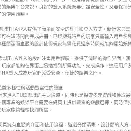
業的娛樂平台來說，良好的登入系統既要保證安全性，又要保持
好的使用體驗。
娛樂城THA登入提供了簡單而安全的註冊和登入方式。新玩家只
即可在短時間內完成註冊。已經擁有賬戶的玩家只需輸入用戶名
這種簡潔而直觀的設計使得玩家無需花費過多時間就能夠開始娛
娛樂城THA登入的設計注重用戶體驗，提供了清晰的操作界面。
，玩家都能夠在界面上迅速找到所需功能，完成操作。這種用戶
城THA登入成為玩家們感受安全、便捷的娛樂之門。
– 遊戲多樣性與活動豐富性的總匯
是玩家進入TU娛樂城的主要通道，同時也是探索多元遊戲和獲取
一個專業的娛樂平台需要在網頁上提供豐富的遊戲選擇，同時保
便玩家能夠輕松找到所需。
A網頁擁有直觀的介面和使用流程。遊戲分類清晰，設計簡約大方