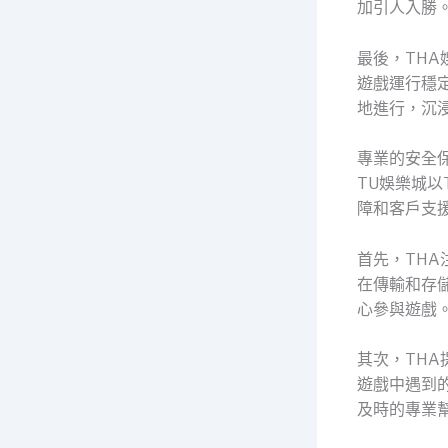
加引人入勝
最後，TH
遊戲運行穩
地進行，沉
專業的安全
TU娛樂城以
障和客戶支
首先，TH
在傳輸和存
心參與遊戲
其次，TH
遊戲中遇到
及時的專業