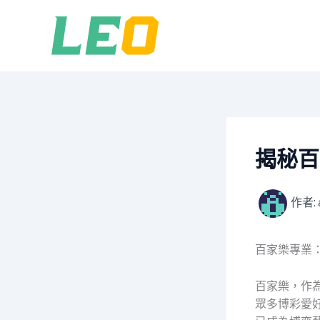
跳
至
主
要
內
容
揭秘百
作者:
百家樂專業
百家樂，作
眾多博彩愛