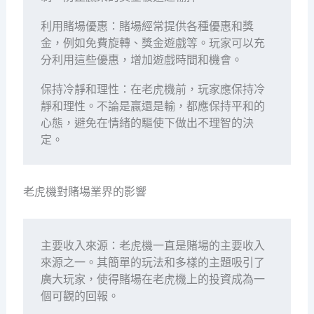
利用賭場優惠：賭場經常提供各種優惠和獎
金，例如免費旋轉、獎金遊戲等。玩家可以充
分利用這些優惠，增加遊戲時間和機會。

保持冷靜和理性：在老虎機前，玩家應保持冷
靜和理性。不論是贏還是輸，都應保持平和的
心態，避免在情緒的驅使下做出不理智的決
定。
老虎機對賭場業界的影響
主要收入來源：老虎機一直是賭場的主要收入
來源之一。其簡單的玩法和多樣的主題吸引了
廣大玩家，使得賭場在老虎機上的投資成為一
個可觀的回報。
