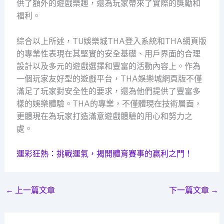
供了額外的遊戲樂趣，還為玩家帶來了實際的獎勵和
福利。
綜合以上所述，TU娛樂城THA登入系統和THA網頁版
的專業性表現在其堅實的安全基礎、用戶界面的合理
設計以及多元的遊戲選擇和豐富的活動內容上。作為
一個玩家友好型的遊戲平台，THA娛樂城網頁版不僅
滿足了玩家對安全性的要求，還為他們提供了豐富多
樣的娛樂體驗。THA的專業，不僅體現在技術層面，
更體現在為玩家打造滿意遊戲體驗的用心和努力之
處。
運彩狂熱：挑戰運氣，揭開體育賽事的贏利之門！
←
上一篇文章
下一篇文章
→