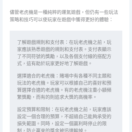
儘管老虎機是一種純粹的運氣遊戲，但仍有一些玩法
策略和技巧可以使玩家在遊戲中獲得更好的體驗：
了解遊戲規則和支付表：在玩老虎機之前，玩
家應該熟悉遊戲的規則和支付表。支付表顯示
了不同符號的獎勵，以及各個支付線的搭配方
式，這有助於玩家更好地了解遊戲。

選擇適合的老虎機：賭場中有各種不同主題和
玩法的老虎機。玩家可以根據自己的喜好和預
算選擇合適的老虎機。有的老虎機注重小額頻
繁獎勵，而有的則追求大獎的高機率。

設定預算和限制：在玩老虎機之前，玩家應該
設定一個合理的預算，不超過自己能夠承受的
損失範圍。同時，設定一個贏利時停止的限
制，防止贏來的獎金被迅速輸掉。
