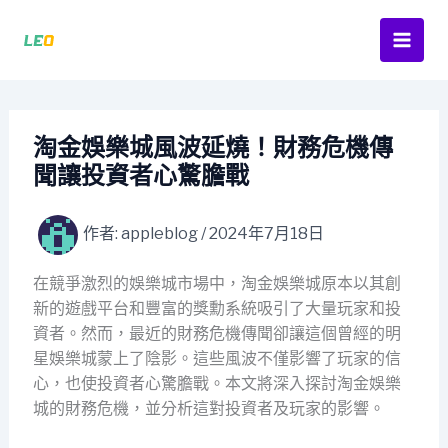
跳
至
主
要
內
容
淘金娛樂城風波延燒！財務危機傳
聞讓投資者心驚膽戰
作者:
appleblog
/
2024年7月18日
在競爭激烈的娛樂城市場中，淘金娛樂城原本以其創
新的遊戲平台和豐富的獎勳系統吸引了大量玩家和投
資者。然而，最近的財務危機傳聞卻讓這個曾經的明
星娛樂城蒙上了陰影。這些風波不僅影響了玩家的信
心，也使投資者心驚膽戰。本文將深入探討淘金娛樂
城的財務危機，並分析這對投資者及玩家的影響。