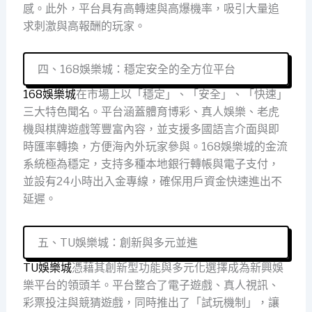
感。此外，平台具有高轉速與高爆機率，吸引大量追
求刺激與高報酬的玩家。
四、168娛樂城：穩定安全的全方位平台
168娛樂城
在市場上以「穩定」、「安全」、「快速」
三大特色聞名。平台涵蓋體育博彩、真人娛樂、老虎
機與棋牌遊戲等豐富內容，並支援多國語言介面與即
時匯率轉換，方便海內外玩家參與。168娛樂城的金流
系統極為穩定，支持多種本地銀行轉帳與電子支付，
並設有24小時出入金專線，確保用戶資金快速進出不
延遲。
五、TU娛樂城：創新與多元並進
TU娛樂城
憑藉其創新型功能與多元化選擇成為新興娛
樂平台的領頭羊。平台整合了電子遊戲、真人視訊、
彩票投注與競猜遊戲，同時推出了「試玩機制」，讓