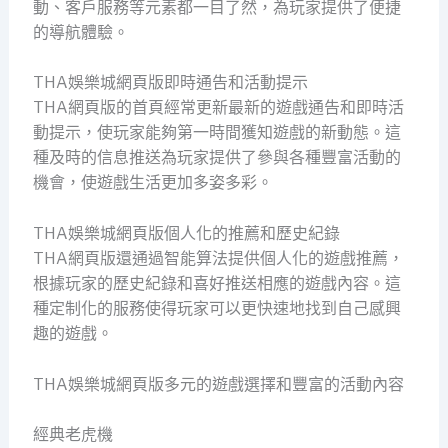
動、客戶服務等元素都一目了然，為玩家提供了便捷
的導航體驗。
THA娛樂城網頁版即時通告和活動提示
THA網頁版的首頁經常更新最新的遊戲通告和即時活
動提示，使玩家能夠第一時間獲知遊戲的新動態。這
種及時的信息推送為玩家提供了參與各種豐富活動的
機會，使遊戲生活更加多姿多彩。
THA娛樂城網頁版個人化的推薦和歷史紀錄
THA網頁版還通過智能算法提供個人化的遊戲推薦，
根據玩家的歷史紀錄和喜好推送相應的遊戲內容。這
種定制化的服務使得玩家可以更快速地找到自己感興
趣的遊戲。
THA娛樂城網頁版多元的遊戲選擇和豐富的活動內容
經典老虎機