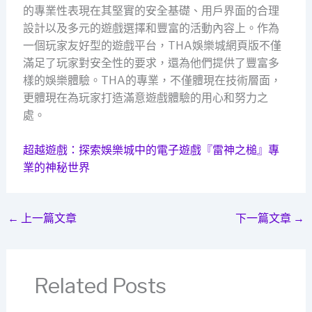
的專業性表現在其堅實的安全基礎、用戶界面的合理
設計以及多元的遊戲選擇和豐富的活動內容上。作為
一個玩家友好型的遊戲平台，THA娛樂城網頁版不僅
滿足了玩家對安全性的要求，還為他們提供了豐富多
樣的娛樂體驗。THA的專業，不僅體現在技術層面，
更體現在為玩家打造滿意遊戲體驗的用心和努力之
處。
超越遊戲：探索娛樂城中的電子遊戲『雷神之槌』專
業的神秘世界
←
上一篇文章
下一篇文章
→
Related Posts