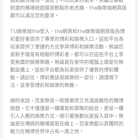
戲和體育賭博，滿足了不同玩家的需求。無論您喜歡
刺激的賭場遊戲還是輕鬆的老虎機，tha娛樂城網頁版
都可以滿足您的要求。
TU娛樂城tha登入、tha網頁和tha娛樂城網頁版為博
彩愛好者提供了專業的博彩和娛樂入口。這些平台為
玩家提供了便捷的方式參與博彩和娛樂活動，無論您
是新手還是有經驗的博彩者，都可以在這些平台上享
受無盡的娛樂樂趣。無論是在家中的電腦上還是在移
動設備上，這些平台都為玩家提供了優質的博彩體
驗。請記住，博彩應該是娛樂的一部分，請謹慎下
注，並享受博彩和娛樂的樂趣。
總的來說，百家樂是一款簡單而又充滿挑戰性的賭博
遊戲。它不僅僅是一種運氣和策略的結合，更是一種
引人入勝的娛樂方式，吸引著無數玩家投入其中。無
論是在傳統的賭場還是在線上，百家樂都以其獨特的
魅力在賭博世界中占有一席之地。