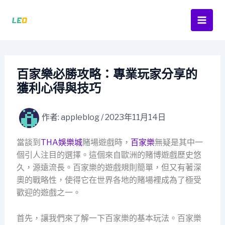
跳
至
主
要
內
容
百家樂必勝攻略：專業玩家分享的
獲利心得與技巧
作者:
appleblog
/
2023年11月14日
當談到
THA娛樂城
賭場遊戲時，
百家樂
無疑是其中一
個引人注目的選擇。這個來自歐洲的賭博遊戲歷史悠
久，源遠流長。百家樂的遊戲規則簡單，但又有著深
奧的戰略性，使得它在世界各地的賭場裡成為了極受
歡迎的遊戲之一。
首先，讓我們來了解一下百家樂的基本玩法。百家樂