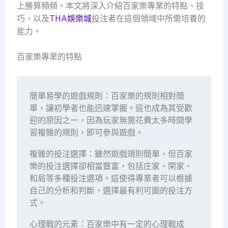
上勝算頻頻。本文將深入介紹百家樂專業的特點、技
巧，以及
THA娛樂城
投注者在這個領域中所需培養的
能力。
百家樂專業的特點
簡單易學的遊戲規則：百家樂的規則相對簡
單，讓初學者也能迅速掌握。這也成為其受歡
迎的原因之一，因為玩家無需花費太多時間學
習複雜的規則，即可參與遊戲。

複雜的投注選擇：雖然遊戲規則簡單，但百家
樂的投注選擇卻相當豐富，包括庄家、閑家、
和局等多種投注選項。這使得專業者可以根據
自己的分析和判斷，選擇最有利可圖的投注方
式。

心理戰的元素：百家樂中有一定的心理戰成