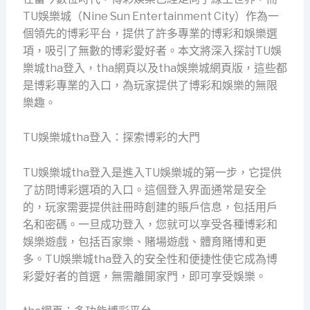
TU娛樂城（Nine Sun Entertainment City）作為一
個領先的博彩平台，提供了許多專業的博彩和娛樂選
項，吸引了無數的博彩愛好者。本文將深入探討TU娛
樂城tha登入，tha網頁以及tha娛樂城網頁版，這些都
是博彩專業的入口，為玩家提供了博彩和娛樂的無限
樂趣。
TU娛樂城tha登入：探索博彩的大門
TU娛樂城tha登入是進入TU娛樂城的第一步，它提供
了訪問博彩選項的入口。這個登入界面通常是安全
的，玩家需要提供註冊時創建的賬戶信息，包括用戶
名和密碼。一旦成功登入，您就可以享受各種博彩和
娛樂遊戲，包括百家樂、賭場遊戲、體育賭博和更
多。TU娛樂城tha登入的安全性和便捷性使它成為博
彩愛好者的首選，無需離開家門，即可享受娛樂。