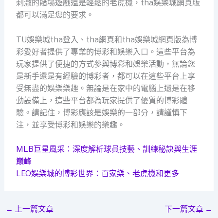
刺激的賭場遊戲還是輕鬆的老虎機，tha娛樂城網頁版
都可以滿足您的要求。
TU娛樂城tha登入、tha網頁和tha娛樂城網頁版為博
彩愛好者提供了專業的博彩和娛樂入口。這些平台為
玩家提供了便捷的方式參與博彩和娛樂活動，無論您
是新手還是有經驗的博彩者，都可以在這些平台上享
受無盡的娛樂樂趣。無論是在家中的電腦上還是在移
動設備上，這些平台都為玩家提供了優質的博彩體
驗。請記住，博彩應該是娛樂的一部分，請謹慎下
注，並享受博彩和娛樂的樂趣。
MLB巨星風采：深度解析球員技藝、訓練秘訣與生涯
巔峰
LEO娛樂城的博彩世界：百家樂、老虎機和更多
←
上一篇文章
下一篇文章
→