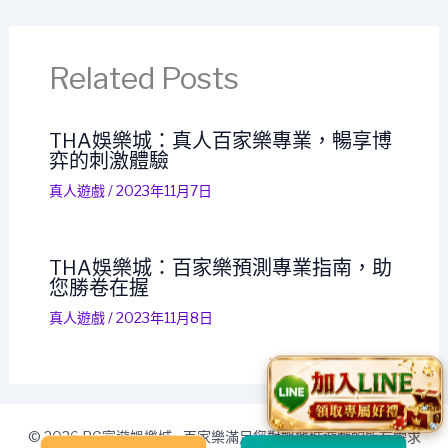
Related Posts
THA娛樂城：真人百家樂專業，暢享博
弈的刺激體驗
真人遊戲
/
2023年11月7日
THA娛樂城：百家樂預測專業指南，助
您勝卷在握
真人遊戲
/
2023年11月8日
© 2026 RG富遊娛樂城 - 百家樂滿足您對娛樂城遊戲的所有需求