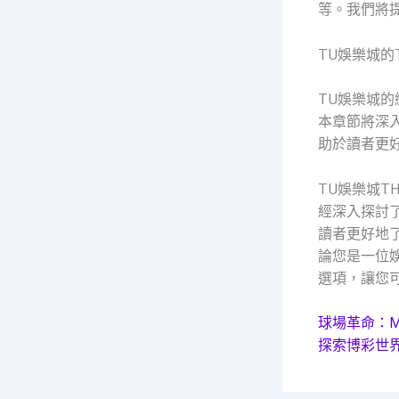
等。我們將
TU娛樂城的
TU娛樂城
本章節將深
助於讀者更
TU娛樂城
經深入探討
讀者更好地
論您是一位
選項，讓您
球場革命：
探索博彩世