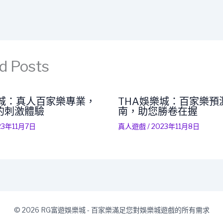
d Posts
樂城：真人百家樂專業，
THA娛樂城：百家樂預
的刺激體驗
南，助您勝卷在握
23年11月7日
真人遊戲
/
2023年11月8日
© 2026 RG富遊娛樂城 - 百家樂滿足您對娛樂城遊戲的所有需求