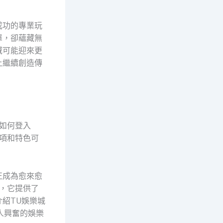
成功的專業玩
單，卻蘊藏無
域可能迎來更
上繼續創造傳
關如何登入
選項和特色可
正成為愈來愈
台，它提供了
紹TU娛樂城
人興奮的娛樂