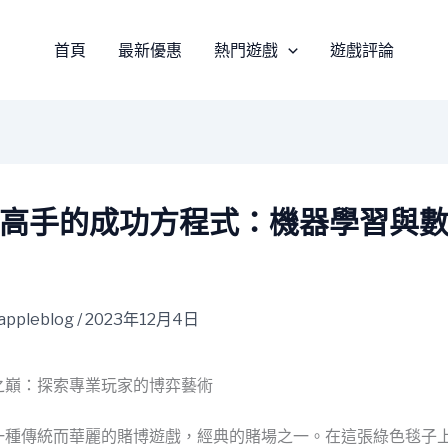
首頁
最新優惠
熱門遊戲
遊戲評論
高手的成功方程式：機器學習與
appleblog
/
2023年12月4日
之巔：探索專業玩家的博弈藝術
一種傳統而華麗的賭博遊戲，經典的賭場之一。在這張綠色毯子