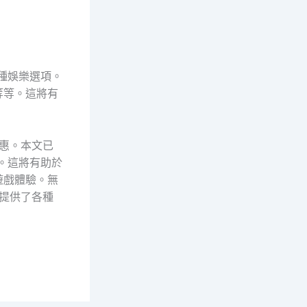
種娛樂選項。
等等。這將有
優惠。本文已
。這將有助於
遊戲體驗。無
都提供了各種