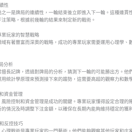
連續性
點之一是牌局的連續性，一輪結束後立即進入下一輪。這種連貫
下注策略，根據前幾輪的結果來制定新的戰術。
專業玩家的智慧戰略
領域有著豐富而深奧的戰略，成功的專業玩家需要運用心理學、
牌局分析
常擅長記牌，透過對牌局的分析，猜測下一輪的可能勝出方。他
運用統計學原理來預測接下來的趨勢，這需要高超的觀察力和數
制和資金管理
，風險控制和資金管理是成功的關鍵。專業玩家懂得設定合理的
行的情況及時調整下注金額，以確保在長期內能夠維持穩定的獲
術和反控技巧
，心理戰術是專業玩家的一門藝術。他們能夠觀察其他玩家和庄