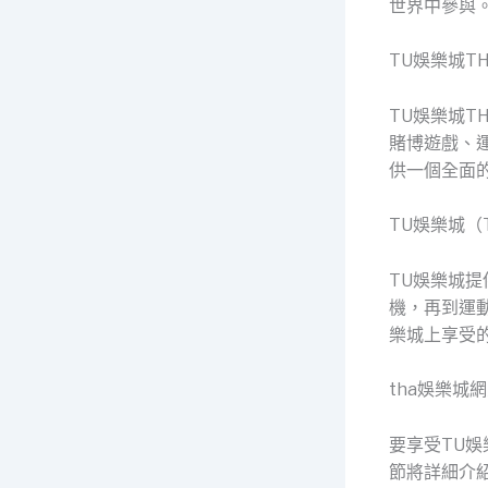
世界中參與
TU娛樂城T
TU娛樂城T
賭博遊戲、
供一個全面
TU娛樂城（
TU娛樂城
機，再到運
樂城上享受
tha娛樂城
要享受TU
節將詳細介