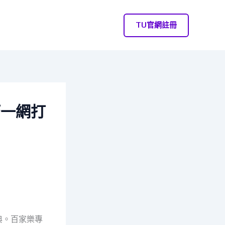
TU官網註冊
巧一網打
典。百家樂專