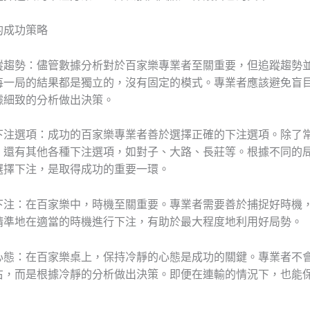
的成功策略
蹤趨勢：儘管數據分析對於百家樂專業者至關重要，但追蹤趨勢
每一局的結果都是獨立的，沒有固定的模式。專業者應該避免盲
據細致的分析做出決策。
下注選項：成功的百家樂專業者善於選擇正確的下注選項。除了
，還有其他各種下注選項，如對子、大路、長莊等。根據不同的
選擇下注，是取得成功的重要一環。
下注：在百家樂中，時機至關重要。專業者需要善於捕捉好時機
精準地在適當的時機進行下注，有助於最大程度地利用好局勢。
心態：在百家樂桌上，保持冷靜的心態是成功的關鍵。專業者不
右，而是根據冷靜的分析做出決策。即便在連輸的情況下，也能
。