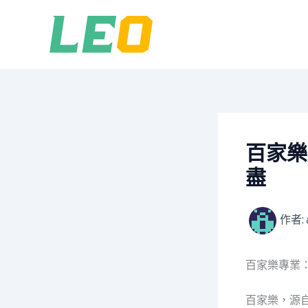
跳
至
主
要
內
容
百家樂
盡
作者:
百家樂專業
百家樂，源