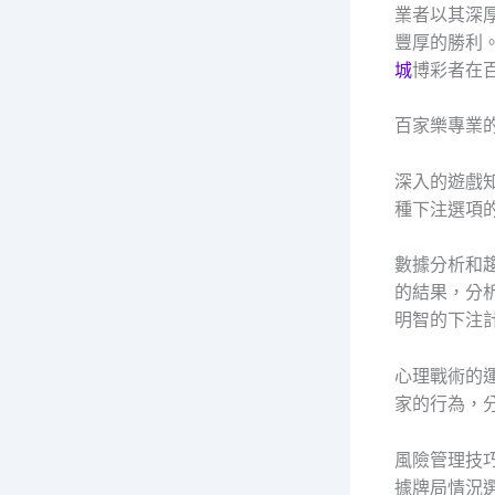
業者以其深
豐厚的勝利
城
博彩者在
百家樂專業
深入的遊戲
種下注選項
數據分析和
的結果，分
明智的下注
心理戰術的
家的行為，
風險管理技
據牌局情況