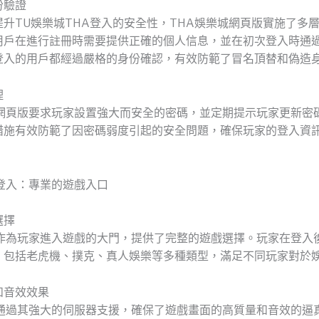
份驗證
升TU娛樂城THA登入的安全性，THA娛樂城網頁版實施了多
用戶在進行註冊時需要提供正確的個人信息，並在初次登入時通
登入的用戶都經過嚴格的身份確認，有效防範了冒名頂替和偽造
理
城網頁版要求玩家設置強大而安全的密碼，並定期提示玩家更新密
措施有效防範了因密碼弱度引起的安全問題，確保玩家的登入資
版登入：專業的遊戲入口
選擇
版作為玩家進入遊戲的大門，提供了完整的遊戲選擇。玩家在登入
，包括老虎機、撲克、真人娛樂等多種類型，滿足不同玩家對於
和音效效果
版通過其強大的伺服器支援，確保了遊戲畫面的高質量和音效的逼