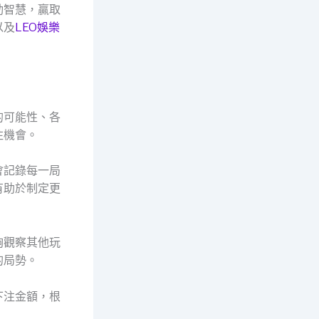
動智慧，贏取
以及
LEO娛樂
的可能性、各
注機會。
會記錄每一局
有助於制定更
夠觀察其他玩
的局勢。
下注金額，根