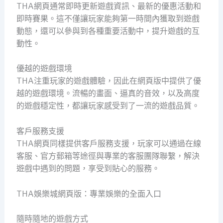
THA網頁通常即時更新遊戲資訊、最新的優惠活動和
即時賽果。這不僅讓玩家能夠第一時間內獲取到遊戲
動態，還可以參與到各種重要活動中，提升遊戲的互
動性。
優越的遊戲環境
THA注重玩家的遊戲體驗，因此在網頁版中提供了優
越的遊戲環境。流暢的畫面、逼真的音效，以及高度
的遊戲穩定性，都讓玩家感受到了一流的遊戲品質。
客戶服務支援
THA網頁同樣提供客戶服務支援，玩家可以通過在線
客服、官方郵箱等途徑與專業的客服團隊聯繫，解決
遊戲中遇到的問題，享受到貼心的服務。
THA娛樂城網頁版：專業娛樂的全面入口
隨時隨地的遊戲方式