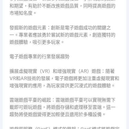
和期望，有助於不斷改進遊戲品質，同時提高遊戲的
市場知名度。
發掘新的遊戲元素：創新是電子遊戲成功的關鍵之
一。專業者應該勇於嘗試新的遊戲元素，創造獨特的
遊戲體驗，吸引更多玩家。
電子遊戲專業的行業發展趨勢
擴展虛擬現實（VR）和增強現實（AR）遊戲：隨著
VR和AR技術的發展，電子遊戲將更加注重虛擬現實和
增強現實的應用，為玩家提供更沉浸式的遊戲體驗。
雲端遊戲平臺的崛起：雲端遊戲平臺可以實現無需下
載即可遊玩遊戲，將遊戲存儲和處理移至雲端。這一
趨勢將使遊戲變得更加輕便且適用於多種設備。