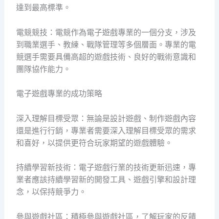
達到最高標準。
電競競技：電競作為電子遊戲專業的一個分支，涉及
到職業選手、教練、戰隊管理等多個層面。專業的電
競選手需要具備高超的遊戲技術、良好的戰術意識和
團隊協作能力。
電子遊戲專業的成功策略
深入理解目標受眾：無論是設計遊戲、制作遊戲內容
還是進行行銷，專業者需要深入理解目標受眾的需求
和喜好，以提供更符合玩家期望的遊戲體驗。
持續學習新技術：電子遊戲行業的技術更新迅速，專
業者應該持續學習新的開發工具、遊戲引擎和設計理
念，以保持競爭力。
參與遊戲社區：積極參與遊戲社區，了解玩家的反饋