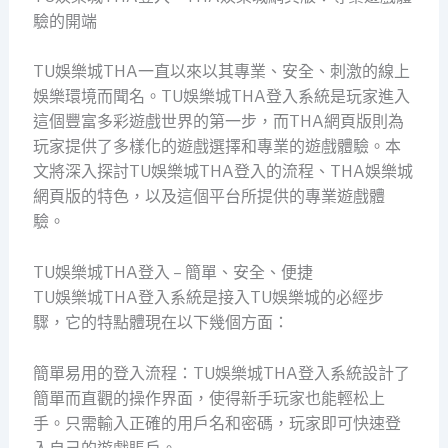
驗的開端
TU娛樂城THA一直以來以其專業、安全、刺激的線上
娛樂環境而聞名。TU娛樂城THA登入系統是玩家進入
這個豐富多彩遊戲世界的第一步，而THA網頁版則為
玩家提供了多樣化的遊戲選擇和專業的遊戲體驗。本
文將深入探討TU娛樂城THA登入的流程、THA娛樂城
網頁版的特色，以及這個平台所提供的專業遊戲體
驗。
TU娛樂城THA登入 – 簡單、安全、便捷
TU娛樂城THA登入系統是接入TU娛樂城的必經步
驟，它的特點體現在以下幾個方面：
簡單易用的登入流程：TU娛樂城THA登入系統設計了
簡單而直觀的操作界面，使得新手玩家也能輕松上
手。只需輸入正確的用戶名和密碼，玩家即可快速登