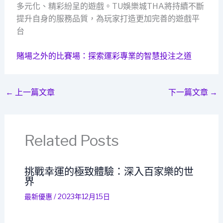
多元化、精彩紛呈的遊戲。TU娛樂城THA將持續不斷
提升自身的服務品質，為玩家打造更加完善的遊戲平
台
賭場之外的比賽場：探索運彩專業的智慧投注之道
←
上一篇文章
下一篇文章
→
Related Posts
挑戰幸運的極致體驗：深入百家樂的世
界
最新優惠
/
2023年12月15日