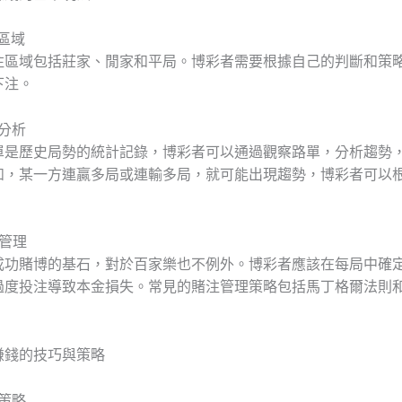
注區域
注區域包括莊家、閒家和平局。博彩者需要根據自己的判斷和策
下注。
單分析
單是歷史局勢的統計記錄，博彩者可以通過觀察路單，分析趨勢
如，某一方連贏多局或連輸多局，就可能出現趨勢，博彩者可以
注管理
成功賭博的基石，對於百家樂也不例外。博彩者應該在每局中確
過度投注導致本金損失。常見的賭注管理策略包括馬丁格爾法則
賺錢的技巧與策略
本策略