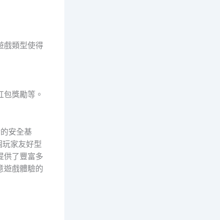
遊戲類型使得
紅包獎勵等。
實的安全基
個玩家友好型
提供了豐富多
意遊戲體驗的