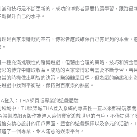
知識和技巧是不斷更新的，成功的博彩者需要持續學習，跟蹤最
不斷提升自己的水平。
管理是百家樂賺錢的基石，博彩者應該確保自己有足夠的本金，
險。
是一種充滿挑戰性的賭博遊戲，但藉由合理的策略、技巧和資金
精彩的博弈中賺取收益。成功的百家樂博彩者需要不斷學習，善
適當的時機做出明智的決策。賺錢雖是目標，但遊戲的樂趣和刺
在遊戲中找到平衡點，保持對百家樂的熱愛。
HA登入：THA網頁版專業的遊戲體驗
的領域中，TU娛樂城THA登入系統的專業性一直以來都是玩家
HA娛樂城網頁版作為進入這個豐富遊戲世界的門戶，不僅提供了
還擁有精心設計的用戶界面、豐富的遊戲選擇以及多元的活動，T
打造了一個專業、令人滿意的娛樂平台。