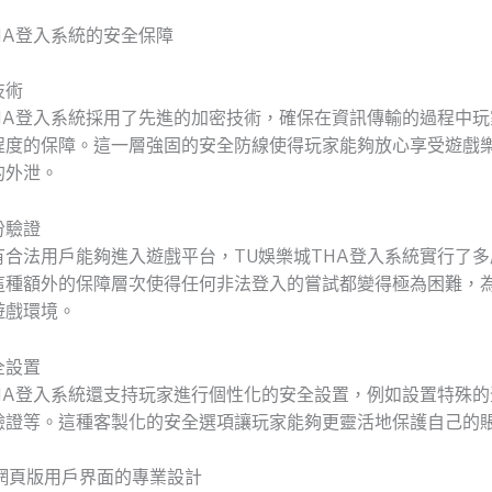
HA登入系統的安全保障
技術
THA登入系統採用了先進的加密技術，確保在資訊傳輸的過程中
程度的保障。這一層強固的安全防線使得玩家能夠放心享受遊戲
的外泄。
份驗證
有合法用戶能夠進入遊戲平台，TU娛樂城THA登入系統實行了
這種額外的保障層次使得任何非法登入的嘗試都變得極為困難，
遊戲環境。
全設置
THA登入系統還支持玩家進行個性化的安全設置，例如設置特殊
驗證等。這種客製化的安全選項讓玩家能夠更靈活地保護自己的
城網頁版用戶界面的專業設計