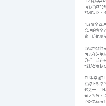
4.2 持續學習
博彩領域的
勢和策略，
4.3 資金管理
合理的資金
贏，防範風
百家樂雖然
可以在這場
分析，並在
博彩者應該
TU娛樂城T
在線上娛樂
題之一。T
登入系統，
頁版為玩家