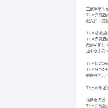
直觀清晰的
THA網頁
戲入口、最
THA娛樂
THA網頁
戲的新動態
加多姿多彩
THA娛樂
THA網頁
的遊戲內容
THA娛樂
經典老虎機
THA網頁