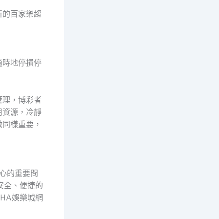
新的百家樂趨
適時地停損停
管理，博彩者
用資源，冷靜
激同樣重要，
關心的重要問
安全、便捷的
HA娛樂城網