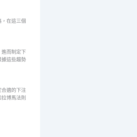
略，在這三個
，進而制定下
根據這些趨勢
定合適的下注
和拉博馬法則