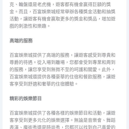
克、輪盤還是老虎機，遊客都有機會贏得巨額的獎
金。而且，百富娛樂城經常舉辦各種獎金活動和抽獎
活動，讓遊客有機會贏取更多的獎金和獎品，增加遊
戲的刺激性和樂趣。
高端的服務
百富娛樂城提供了高端的服務，讓遊客感受到尊貴和
尊爵的待遇。從入場到離場，您都會受到專業和周到
的服務，讓您享受到無微不至的呵護和關愛。此外，
百富娛樂城還提供各種豪華的住宿和餐飲服務，讓遊
客享受到舒適和奢華的住宿體驗。
精彩的娛樂節目
百富娛樂城提供了各種各樣的娛樂節目和活動，讓遊
客享受到更多元化的娛樂選擇。無論是音樂會、舞蹈
表演、魔術秀還是時尚秀，您都可以找到自己喜愛的