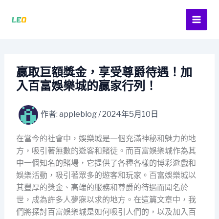
跳
至
主
要
內
容
贏取巨額獎金，享受尊爵待遇！加
入百富娛樂城的贏家行列！
作者:
appleblog
/
2024年5月10日
在當今的社會中，娛樂城是一個充滿神秘和魅力的地
方，吸引著無數的遊客和賭徒。而百富娛樂城作為其
中一個知名的賭場，它提供了各種各樣的博彩遊戲和
娛樂活動，吸引著眾多的遊客和玩家。百富娛樂城以
其豐厚的獎金、高端的服務和尊爵的待遇而聞名於
世，成為許多人夢寐以求的地方。在這篇文章中，我
們將探討百富娛樂城是如何吸引人們的，以及加入百