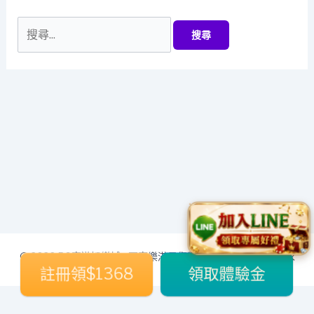
搜
尋
關
鍵
字:
© 2026 RG富遊娛樂城 - 百家樂滿足您對娛樂城遊戲的所有需求
註冊領$1368
領取體驗金