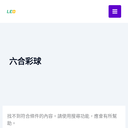
跳
至
主
要
內
容
六合彩球
找不到符合條件的內容。請使用搜尋功能，應會有所幫
助。