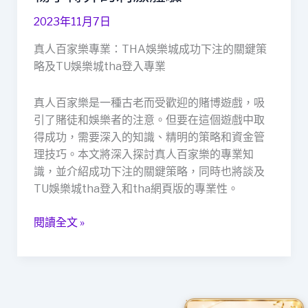
2023年11月7日
真人百家樂專業：THA娛樂城成功下注的關鍵策
略及TU娛樂城tha登入專業
真人百家樂是一種古老而受歡迎的賭博遊戲，吸
引了賭徒和娛樂者的注意。但要在這個遊戲中取
得成功，需要深入的知識、精明的策略和資金管
理技巧。本文將深入探討真人百家樂的專業知
識，並介紹成功下注的關鍵策略，同時也將談及
TU娛樂城tha登入和tha網頁版的專業性。
THA
閱讀全文 »
娛
樂
城：
真
人