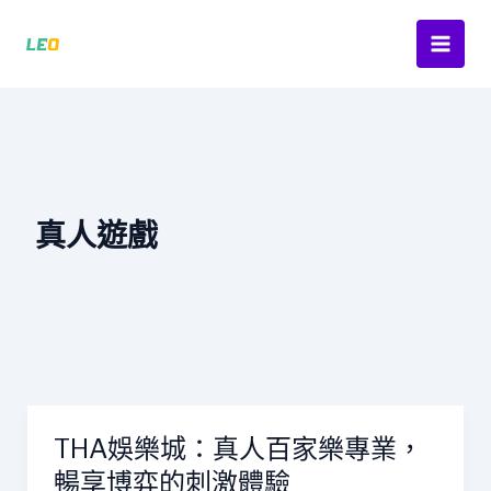
跳
至
主
要
內
容
真人遊戲
THA娛樂城：真人百家樂專業，
暢享博弈的刺激體驗