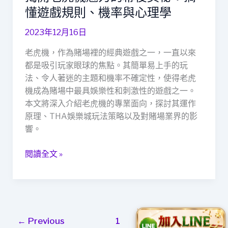
未
懂遊戲規則、機率與心理學
旅：
來
解
2023年12月16日
前
碼
景
遊
老虎機，作為賭場裡的經典遊戲之一，一直以來
戲
都是吸引玩家眼球的焦點。其簡單易上手的玩
演
法、令人著迷的主題和機率不確定性，使得老虎
算、
機成為賭場中最具娛樂性和刺激性的遊戲之一。
贏
本文將深入介紹老虎機的專業面向，探討其運作
利
原理、THA娛樂城玩法策略以及對賭場業界的影
技
響。
巧
與
揭
閱讀全文 »
刺
開
激
老
快
虎
感
機
魅
←
Previous
1
...
3
4