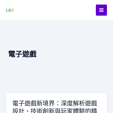
跳
至
主
要
內
容
電子遊戲
電子遊戲新境界：深度解析遊戲
設計、技術創新與玩家體驗的精