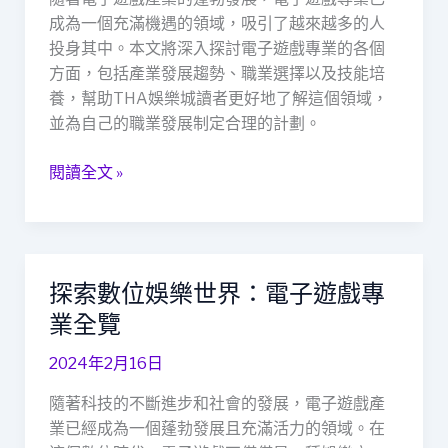
專
成為一個充滿機遇的領域，吸引了越來越多的人
業
投身其中。本文將深入探討電子遊戲專業的各個
深
方面，包括產業發展趨勢、職業選擇以及技能培
度
養，幫助THA娛樂城讀者更好地了解這個領域，
解
並為自己的職業發展制定合理的計劃。
析
探
閱讀全文 »
索
電
子
遊
探索數位娛樂世界：電子遊戲專
戲
業全覽
世
界：
2024年2月16日
深
入
隨著科技的不斷進步和社會的發展，電子遊戲產
了
業已經成為一個蓬勃發展且充滿活力的領域。在
解