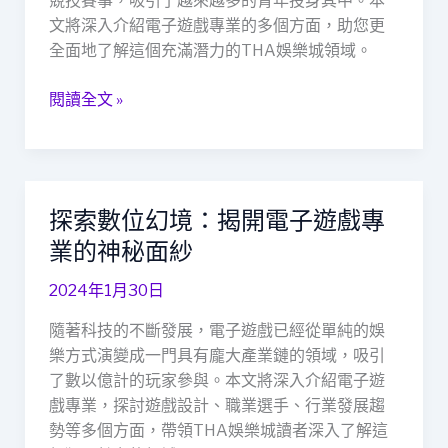
競技賽事，吸引了越來越多的青年投身其中。本
專
文將深入介紹電子遊戲專業的多個方面，助您更
業
全面地了解這個充滿潛力的THA娛樂城領域。
解
析
探
閱讀全文 »
與
索
挑
數
戰
位
娛
探索數位幻境：揭開電子遊戲專
樂
業的神秘面紗
世
界：
2024年1月30日
電
子
隨著科技的不斷發展，電子遊戲已經從單純的娛
遊
樂方式演變成一門具有龐大產業鏈的領域，吸引
戲
了數以億計的玩家參與。本文將深入介紹電子遊
專
戲專業，探討遊戲設計、職業選手、行業發展趨
業
勢等多個方面，帶領THA娛樂城讀者深入了解這