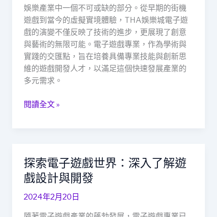
入
娛樂產業中一個不可或缺的部分。從早期的街機
了
遊戲到當今的虛擬實境體驗，THA娛樂城電子遊
解
戲的演變不僅反映了技術的進步，更展現了創意
電
與藝術的無限可能。電子遊戲專業，作為學術與
子
實踐的交匯點，旨在培養具備專業技能與創新思
遊
維的遊戲開發人才，以滿足這個快速發展產業的
戲
多元需求。
專
業
探
閱讀全文 »
的
索
精
虛
彩
擬
旅
世
探索電子遊戲世界：深入了解遊
程
界：
戲設計與開發
電
子
2024年2月20日
遊
戲
隨著電子遊戲產業的蓬勃發展，電子遊戲專業已