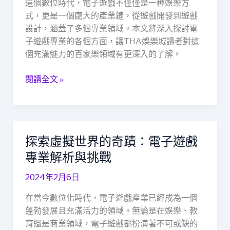
這個數位時代，電子遊戲不僅僅是一種娛樂方
遊
式，更是一個龐大的產業鏈，從遊戲開發到遊戲
戲
設計，涵蓋了多個專業領域。本文將深入探討電
設
子遊戲專業的各個方面，讓THA娛樂城讀者對這
計
個充滿魅力的百家樂領域有更深入的了解。
與
開
探
閱讀全文 »
發
索
數
位
娛
探索虛擬世界的奇蹟：電子遊戲
樂
專業解析與挑戰
世
界：
2024年2月6日
電
子
在當今數位化時代，電子遊戲產業已經成為一個
遊
蓬勃發展且充滿活力的領域。無論是在娛樂、教
戲
育還是商業領域，電子遊戲都扮演著不可或缺的