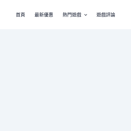
首頁
最新優惠
熱門遊戲
遊戲評論