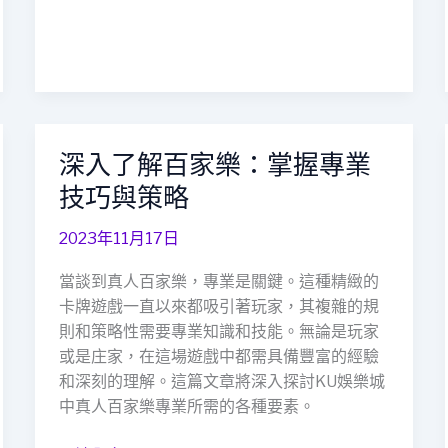
遊
戲
新
視
野：
探
深入了解百家樂：掌握專業
索
技巧與策略
創
新
2023年11月17日
科
技、
當談到真人百家樂，專業是關鍵。這種精緻的
情
卡牌遊戲一直以來都吸引著玩家，其複雜的規
感
則和策略性需要專業知識和技能。無論是玩家
體
或是庄家，在這場遊戲中都需具備豐富的經驗
驗
和深刻的理解。這篇文章將深入探討KU娛樂城
與
中真人百家樂專業所需的各種要素。
遊
戲