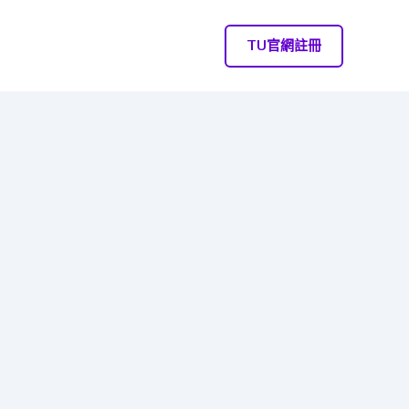
TU官網註冊