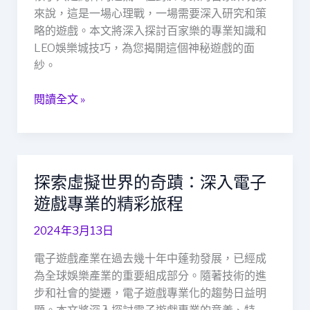
遊
來說，這是一場心理戰，一場需要深入研究和策
戲
略的遊戲。本文將深入探討百家樂的專業知識和
設
LEO娛樂城技巧，為您揭開這個神秘遊戲的面
計
紗。
與
開
百
閱讀全文 »
發
家
樂
大
師
探索虛擬世界的奇蹟：深入電子
的
遊戲專業的精彩旅程
秘
訣：
2024年3月13日
專
業
電子遊戲產業在過去幾十年中蓬勃發展，已經成
技
為全球娛樂產業的重要組成部分。隨著技術的進
巧
步和社會的變遷，電子遊戲專業化的趨勢日益明
與