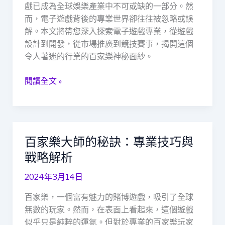
握
戲已成為全球娛樂產業中不可或缺的一部分。然
勝
而，電子遊戲背後的專業世界卻往往被忽略或誤
利
解。本文將帶您深入探索電子遊戲專業，從遊戲
的
設計到開發，從市場推廣到競技賽事，揭開這個
關
令人著迷的行業的百家樂神秘面紗。
鍵
探
閱讀全文 »
索
電
子
遊
百家樂大師的秘訣：專業技巧與
戲
戰略解析
世
界：
2024年3月14日
深
入
百家樂，一個富有魅力的賭博遊戲，吸引了全球
了
無數的玩家。然而，在表面上看起來，這個遊戲
解
似乎只是純粹的運氣。但對於專業的百家樂玩家