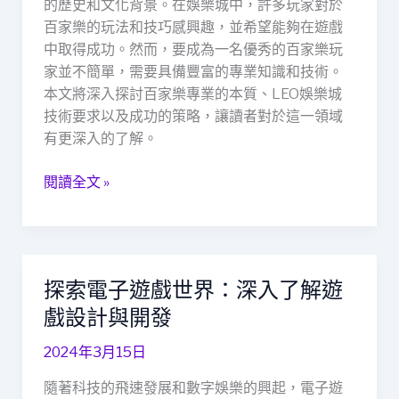
的歷史和文化背景。在娛樂城中，許多玩家對於
業
百家樂的玩法和技巧感興趣，並希望能夠在遊戲
深
中取得成功。然而，要成為一名優秀的百家樂玩
度
家並不簡單，需要具備豐富的專業知識和技術。
解
本文將深入探討百家樂專業的本質、LEO娛樂城
析
技術要求以及成功的策略，讓讀者對於這一領域
有更深入的了解。
揭
閱讀全文 »
秘
百
家
樂
探索電子遊戲世界：深入了解遊
專
戲設計與開發
業
技
2024年3月15日
巧：
掌
隨著科技的飛速發展和數字娛樂的興起，電子遊