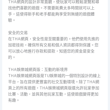
THA網頁的設計非常直觀，使玩家可以輕鬆瀏覽和尋
找他們喜歡的遊戲。不需要耗費太多時間就可以上
手，這使得新手和老手都能夠享受到無縫的遊戲體
驗。
安全的交易
在THA網頁，安全性是至關重要的。他們使用先進的
加密技術，確保所有交易和個人資訊都得到保護。您
可以放心地進行存款和提款，知道您的資金是安全
的。
THA娛樂城網頁版：互動的新境界
THA娛樂城網頁版是TU娛樂城的一個特別設計的線上
平台，旨在提供更豐富的社交互動環境。除了THA網
頁上的所有遊戲，THA娛樂城網頁版還允許玩家參加
比賽、活動，並與其他玩家互動，這使遊戲變得更加
有趣。