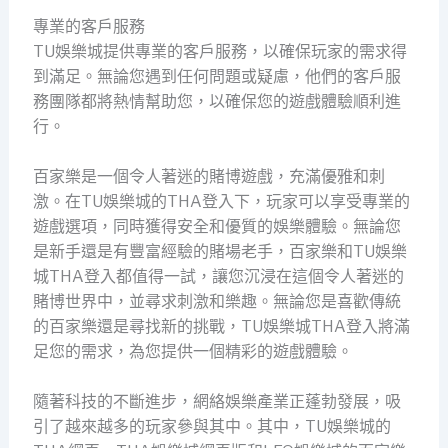
專業的客戶服務
TU娛樂城提供專業的客戶服務，以確保玩家的需求得
到滿足。無論您遇到任何問題或疑慮，他們的客戶服
務團隊都將熱情幫助您，以確保您的遊戲體驗順利進
行。
百家樂是一個令人著迷的賭博遊戲，充滿優雅和刺
激。在TU娛樂城的THA登入下，玩家可以享受專業的
遊戲選項，同時獲得安全和優質的娛樂體驗。無論您
是新手還是有豐富經驗的賭場老手，百家樂和TU娛樂
城THA登入都值得一試，讓您沉浸在這個令人著迷的
賭博世界中，並尋求刺激和樂趣。無論您是喜歡傳統
的百家樂還是尋找新的挑戰，TU娛樂城THA登入將滿
足您的需求，為您提供一個精彩的遊戲體驗。
隨著科技的不斷進步，網絡娛樂產業正蓬勃發展，吸
引了越來越多的玩家參與其中。其中，TU娛樂城的