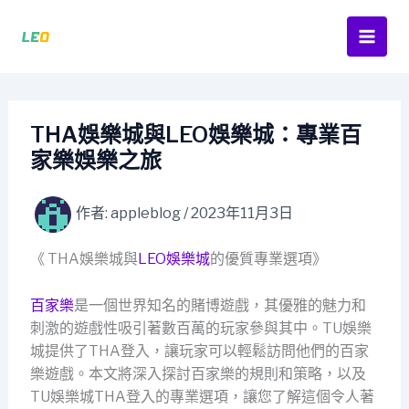
跳
至
主
要
內
容
THA娛樂城與LEO娛樂城：專業百
家樂娛樂之旅
作者:
appleblog
/
2023年11月3日
《 THA娛樂城與
LEO娛樂城
的優質專業選項》
百家樂
是一個世界知名的賭博遊戲，其優雅的魅力和
刺激的遊戲性吸引著數百萬的玩家參與其中。TU娛樂
城提供了THA登入，讓玩家可以輕鬆訪問他們的百家
樂遊戲。本文將深入探討百家樂的規則和策略，以及
TU娛樂城THA登入的專業選項，讓您了解這個令人著