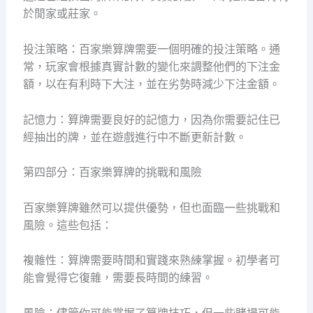
於閒家或莊家。
投注策略：百家樂算牌需要一個明確的投注策略。通
常，玩家會根據真實計數的變化來調整他們的下注金
額，以在有利時下大注，並在劣勢時減少下注金額。
記憶力：算牌需要良好的記憶力，因為你需要記住已
經抽出的牌，並在遊戲進行中不斷更新計數。
第四部分：百家樂算牌的挑戰和風險
百家樂算牌雖然可以提供優勢，但也面臨一些挑戰和
風險。這些包括：
複雜性：算牌需要時間和實踐來熟練掌握。初學者可
能會覺得它復雜，需要長時間的練習。