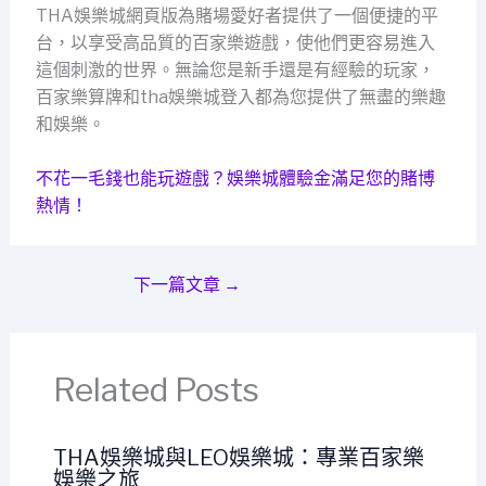
THA娛樂城網頁版為賭場愛好者提供了一個便捷的平
台，以享受高品質的百家樂遊戲，使他們更容易進入
這個刺激的世界。無論您是新手還是有經驗的玩家，
百家樂算牌和tha娛樂城登入都為您提供了無盡的樂趣
和娛樂。
不花一毛錢也能玩遊戲？娛樂城體驗金滿足您的賭博
熱情！
下一篇文章
→
Related Posts
THA娛樂城與LEO娛樂城：專業百家樂
娛樂之旅