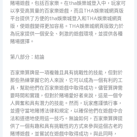
賭場遊戲，包括百家樂。在tha娛樂城登入中，玩家可
以享受高質量的百家樂遊戲，而且THA娛樂城網頁版
平台提供了方便的tha娛樂城登入和THA娛樂城網頁
版，使遊戲變得更加容易。THA娛樂城網頁版致力於
為玩家提供一個安全、刺激的遊戲環境，並提供各種
賭場選擇。
第八部分：結論
百家樂算牌是一項複雜且具有挑戰性的技能，但對於
那些熟練掌握它的人來說，它可以成為一個有利的工
具，幫助他們在百家樂遊戲中取得成功。儘管算牌需
要時間和實踐，但對於賭場愛好者來說，這是一個令
人興奮和具有潛力的技能。然而，玩家應謹慎行事，
並遵守當地賭博法律和規定，以確保他們在遊戲中合
法和道德地使用這一技巧。無論如何，百家樂算牌提
供了一個有趣和具有挑戰性的方式來參與這個古老的
賭博遊戲，並嘗試在遊戲中取得成功。與此同時，