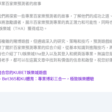
專業百家樂預測者的故事
我們將探索一些專業百家樂預測者的故事，了解他們的成功之道
事將激勵讀者，展示百家樂預測專業的真正潛力和可能性，同時
娛樂城（THA）獲得成功。
個複雜的賭博遊戲，但通過深入的研究、策略和技巧，預測遊戲
供了關於百家樂預測專業的綜合介紹，從基本知識到進階技巧，
時也介紹了TU娛樂城tha登入以及其登入和網頁版專業。無論您
場老手，都可以在這篇文章中找到有價值的信息和啟發。祝您好
合您的KUBET娛樂城遊戲
、Bet365和KU體育：專業博彩三合一，極致娛樂體驗