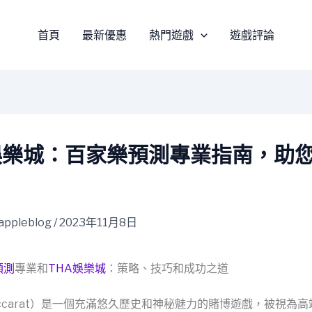
首頁
最新優惠
熱門遊戲
遊戲評論
娛樂城：百家樂預測專業指南，助
appleblog
/
2023年11月8日
預測
專業和
THA娛樂城
：策略、技巧和成功之道
ccarat）是一個充滿悠久歷史和神秘魅力的賭博遊戲，被視為