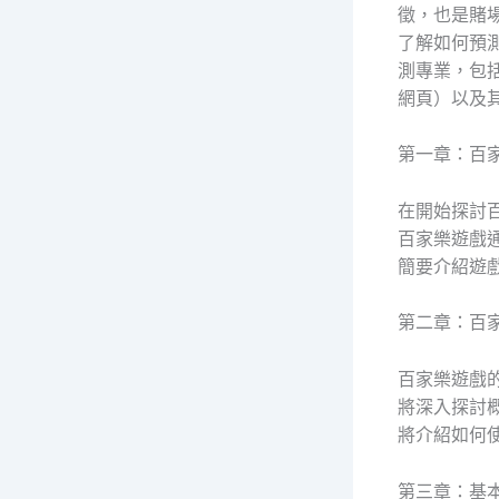
徵，也是賭
了解如何預
測專業，包
網頁）以及其
第一章：百
在開始探討
百家樂遊戲
簡要介紹遊
第二章：百
百家樂遊戲
將深入探討
將介紹如何
第三章：基