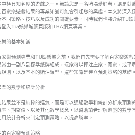
場中極具知名度的遊戲之一。無論您是一名賭場愛好者，還是對
測百家樂遊戲結果的專業知識可能會引起您的興趣。本文將深入
括不同策略、技巧以及成功的關鍵要素，同時我們也將介紹TU娛
登入tha娛樂城網頁版和THA網頁專業。
家樂的基本知識
百家樂預測專業和TU娛樂城之前，我們首先需要了解百家樂遊戲
通常由一副八副標準紙牌組成，玩家可以押注庄家、閒家，或平
戲規則，以及基本的賭注類型，這些知識是建立預測策略的基礎
家樂的數學和統計分析
的結果並不是純粹的運氣，而是可以通過數學和統計分析來預測
概率、期望值、以及其他數學概念，以幫助讀者理解遊戲的數學
使用統計分析來制定預測策略，以提高勝率。
本的百家樂預測策略