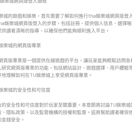
a娛樂城網頁版登入過程
娛樂城的遊戲和娛樂，首先需要了解如何進行tha娛樂城網頁版登
tha娛樂城網頁版登入的步驟，包括註冊、提供個人信息、選擇
提供讀者清晰的指導，以確保他們能夠順利進入平台。
U娛樂城的網頁版專業
的網頁版專業是一個提供在線遊戲的平台，讓玩家能夠輕鬆訪問各
入研究網頁版專業的功能，包括網站設計、遊戲選擇、用戶體驗
好地理解如何在TU娛樂城上享受網頁版專業。
U娛樂城的安全性和可信度
台的安全性和可信度對於玩家至關重要。本章節將討論TU娛樂城
術、隱私政策，以及監管機構的授權和監督。這將幫助讀者確保
和金錢安全。