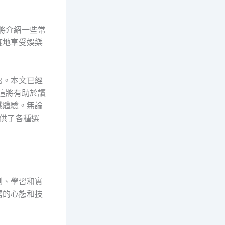
將介紹一些常
度地享受娛樂
惠。本文已經
這將有助於讀
戲體驗。無論
提供了各種選
制、學習和實
需的心態和技