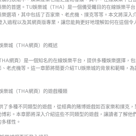
娛樂的首選。TU娛樂城（THA）是一個備受矚目的在線娛樂平
娛樂選項，其中包括了百家樂、老虎機、撲克等等。本文將深入介
的登入過程以及其網頁版專業，讓您能夠更好地理解如何在這個令
。
娛樂城（THA網頁）的概述
（THA網頁）是一個知名的在線娛樂平台，提供多種娛樂選擇，
彩、老虎機等。這一章節將簡要介紹TU娛樂城的背景和範疇，為
。
娛樂城（THA網頁）的遊戲種類
提供了多種不同類型的遊戲，從經典的賭博遊戲如百家樂和撲克，
動博彩。本章節將深入介紹這些不同類型的遊戲，讓讀者了解他們
的多樣性。