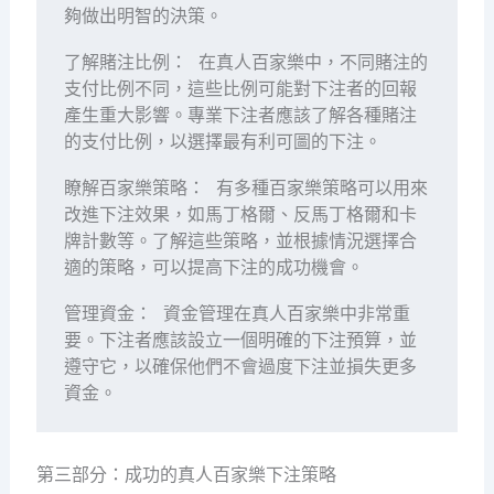
夠做出明智的決策。

了解賭注比例： 在真人百家樂中，不同賭注的
支付比例不同，這些比例可能對下注者的回報
產生重大影響。專業下注者應該了解各種賭注
的支付比例，以選擇最有利可圖的下注。

瞭解百家樂策略： 有多種百家樂策略可以用來
改進下注效果，如馬丁格爾、反馬丁格爾和卡
牌計數等。了解這些策略，並根據情況選擇合
適的策略，可以提高下注的成功機會。

管理資金： 資金管理在真人百家樂中非常重
要。下注者應該設立一個明確的下注預算，並
遵守它，以確保他們不會過度下注並損失更多
資金。
第三部分：成功的真人百家樂下注策略