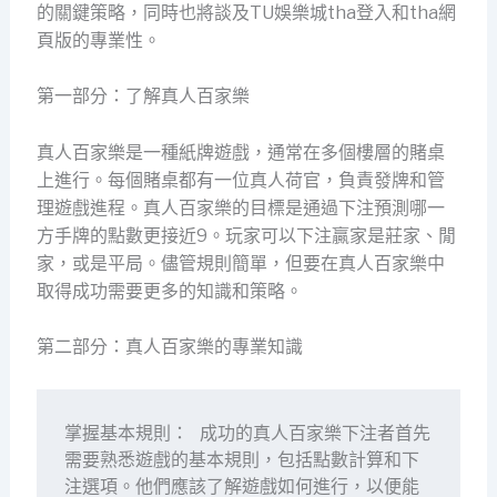
的關鍵策略，同時也將談及TU娛樂城tha登入和tha網
頁版的專業性。
第一部分：了解真人百家樂
真人百家樂是一種紙牌遊戲，通常在多個樓層的賭桌
上進行。每個賭桌都有一位真人荷官，負責發牌和管
理遊戲進程。真人百家樂的目標是通過下注預測哪一
方手牌的點數更接近9。玩家可以下注贏家是莊家、閒
家，或是平局。儘管規則簡單，但要在真人百家樂中
取得成功需要更多的知識和策略。
第二部分：真人百家樂的專業知識
掌握基本規則： 成功的真人百家樂下注者首先
需要熟悉遊戲的基本規則，包括點數計算和下
注選項。他們應該了解遊戲如何進行，以便能