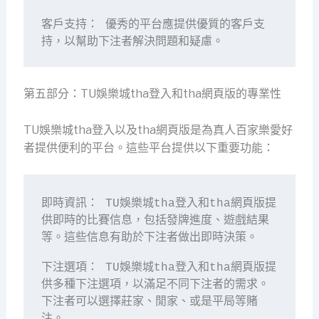
客戶支持： 優秀的平台應提供優質的客戶支
持，以幫助下注者解決問題和疑慮。
第五部分：TU娛樂城tha登入和tha網頁版的專業性
TU娛樂城tha登入以及tha網頁版是為真人百家樂愛好
者提供便利的平台。這些平台提供以下重要功能：
即時資訊： TU娛樂城tha登入和tha網頁版提
供即時的比賽信息，包括發牌進度、遊戲結果
等。這些信息有助於下注者做出即時決策。

下注選項： TU娛樂城tha登入和tha網頁版提
供多種下注選項，以滿足不同下注者的需求。
下注者可以選擇莊家、閒家、或是平局等賭
注。
