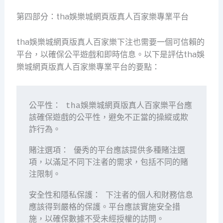
第四部分：tha娛樂城網頁版真人百家樂專業平台
tha娛樂城網頁版真人百家樂下注也需要一個可信賴的
平台，以確保公平遊戲和即時信息。以下是評估tha娛
樂城網頁版真人百家樂專業平台的要點：
公平性： tha娛樂城網頁版真人百家樂平台應
該確保遊戲的公平性，避免不正當的操縱或欺
詐行為。

賭注選項： 優秀的平台應該提供多種賭注選
項，以滿足不同下注者的需求，包括不同的賭
注限制。

安全性和隱私保護： 下注者的個人和財務信息
應該得到嚴格的保護。平台應該實施安全措
施，以確保數據不受未經授權的訪問。
