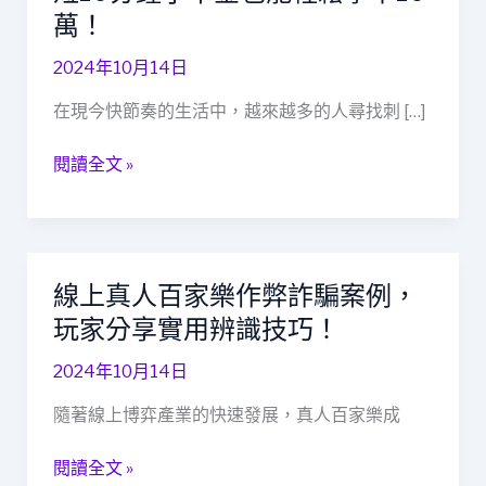
萬！
2024年10月14日
在現今快節奏的生活中，越來越多的人尋找刺 […]
九
閱讀全文 »
州
真
人
百
線上真人百家樂作弊詐騙案例，
家
玩家分享實用辨識技巧！
樂
玩
2024年10月14日
得
這
隨著線上博弈產業的快速發展，真人百家樂成
麼
爽！
線
閱讀全文 »