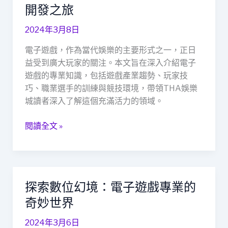
開發之旅
的
奇
2024年3月8日
蹟：
深
電子遊戲，作為當代娛樂的主要形式之一，正日
入
益受到廣大玩家的關注。本文旨在深入介紹電子
電
遊戲的專業知識，包括遊戲產業趨勢、玩家技
子
巧、職業選手的訓練與競技環境，帶領THA娛樂
遊
城讀者深入了解這個充滿活力的領域。
戲
專
探
閱讀全文 »
業
索
的
數
精
位
彩
幻
探索數位幻境：電子遊戲專業的
旅
境：
程
奇妙世界
電
子
2024年3月6日
遊