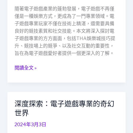
戲
隨著電子遊戲產業的蓬勃發展，電子遊戲不再僅
設
僅是一種娛樂方式，更成為了一門專業領域。電
計
子遊戲專業玩家不僅在技術上精湛，還需要具備
與
良好的競技素質和社交技能。本文將深入探討電
開
子遊戲專業的方方面面，包括THA娛樂城技巧提
發
升、競技場上的競爭、以及社交互動的重要性，
之
旨在為電子遊戲愛好者提供一個更深入的了解。
旅
探
閱讀全文 »
索
數
位
幻
深度探索：電子遊戲專業的奇幻
境：
世界
電
子
2024年3月3日
遊