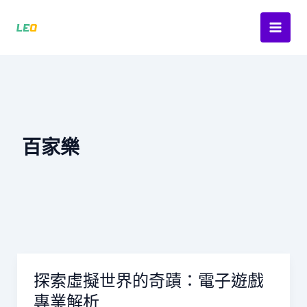
跳
至
主
要
內
容
百家樂
探索虛擬世界的奇蹟：電子遊戲
專業解析