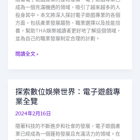
專
成為一個充滿機遇的領域，吸引了越來越多的人
業
投身其中。本文將深入探討電子遊戲專業的各個
深
方面，包括產業發展趨勢、職業選擇以及技能培
度
養，幫助THA娛樂城讀者更好地了解這個領域，
解
並為自己的職業發展制定合理的計劃。
析
探
閱讀全文 »
索
電
子
遊
探索數位娛樂世界：電子遊戲專
戲
業全覽
世
界：
2024年2月16日
深
入
隨著科技的不斷進步和社會的發展，電子遊戲產
了
業已經成為一個蓬勃發展且充滿活力的領域。在
解