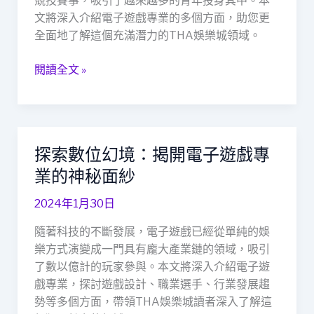
競技賽事，吸引了越來越多的青年投身其中。本
專
文將深入介紹電子遊戲專業的多個方面，助您更
業
全面地了解這個充滿潛力的THA娛樂城領域。
解
析
探
閱讀全文 »
與
索
挑
數
戰
位
娛
探索數位幻境：揭開電子遊戲專
樂
業的神秘面紗
世
界：
2024年1月30日
電
子
隨著科技的不斷發展，電子遊戲已經從單純的娛
遊
樂方式演變成一門具有龐大產業鏈的領域，吸引
戲
了數以億計的玩家參與。本文將深入介紹電子遊
專
戲專業，探討遊戲設計、職業選手、行業發展趨
業
勢等多個方面，帶領THA娛樂城讀者深入了解這