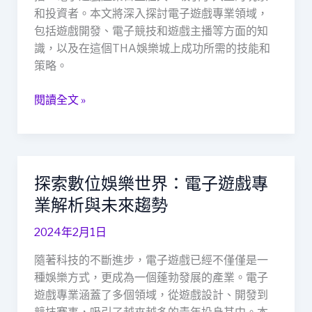
專
和投資者。本文將深入探討電子遊戲專業領域，
業
包括遊戲開發、電子競技和遊戲主播等方面的知
解
識，以及在這個THA娛樂城上成功所需的技能和
析
策略。
與
挑
探
閱讀全文 »
戰
索
虛
擬
世
探索數位娛樂世界：電子遊戲專
界
業解析與未來趨勢
的
奇
2024年2月1日
蹟：
電
隨著科技的不斷進步，電子遊戲已經不僅僅是一
子
種娛樂方式，更成為一個蓬勃發展的產業。電子
遊
遊戲專業涵蓋了多個領域，從遊戲設計、開發到
戲