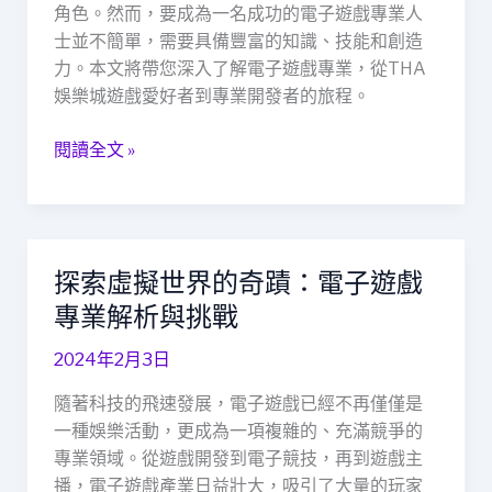
專
角色。然而，要成為一名成功的電子遊戲專業人
業
士並不簡單，需要具備豐富的知識、技能和創造
全
力。本文將帶您深入了解電子遊戲專業，從THA
覽
娛樂城遊戲愛好者到專業開發者的旅程。
探
閱讀全文 »
索
虛
擬
世
探索虛擬世界的奇蹟：電子遊戲
界
專業解析與挑戰
的
奇
2024年2月3日
蹟：
電
隨著科技的飛速發展，電子遊戲已經不再僅僅是
子
一種娛樂活動，更成為一項複雜的、充滿競爭的
遊
專業領域。從遊戲開發到電子競技，再到遊戲主
戲
播，電子遊戲產業日益壯大，吸引了大量的玩家