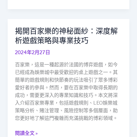
技
家
巧
樂
高
手
揭開百家樂的神秘面紗：深度解
指
析遊戲策略與專業技巧
南：
精
2024年2月27日
準
分
百家樂，這是一種起源於法國的博弈遊戲，如今
析
已經成為娛樂城中最受歡迎的桌上遊戲之一。其
技
簡單的遊戲規則和快節奏的玩法吸引了眾多博彩
巧
愛好者的參與。然而，要在百家樂中取得長期的
與
成功，需要更深入的專業知識和技巧。本文將深
戰
入介紹百家樂專業，包括遊戲規則、LEO娛樂城
略
策略分析、賭注管理、風險控制等多個層面，助
解
您更好地了解這門複雜而充滿挑戰的博彩領域。
析
揭
閱讀全文 »