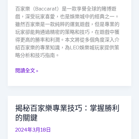
解
百家樂（Baccarat）是一款享譽全球的賭博遊
析
戲，深受玩家喜愛，也是娛樂城中的經典之一。
賭
雖然百家樂是一款純粹的運氣遊戲，但是專業的
場
玩家卻能夠通過精密的策略和技巧，在遊戲中獲
世
得更高的勝率和利潤。本文將從多個角度深入介
界
紹百家樂的專業知識，為LEO娛樂城玩家提供策
的
略分析和技巧指南。
精
髓
掌
閱讀全文 »
握
百
家
樂
揭秘百家樂專業技巧：掌握勝利
的
的關鍵
精
髓：
2024年3月18日
專