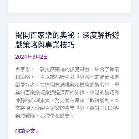
戰，
開
打
百
造
家
卓
樂
揭開百家樂的奧秘：深度解析遊
越
的
的
戲策略與專業技巧
玄
專
秘：
2024年3月2日
業
深
玩
入
百家樂，一款風靡賭場的撲克遊戲，結合了運氣
家
解
和策略，一直以來都吸引著世界各地的賭徒和遊
之
析
戲愛好者。在這個充滿挑戰和機會的遊戲中，專
路！
遊
業的百家樂玩家通過深厚的知識、精湛的技巧和
戲
冷靜的心理素質，努力著在賭桌上取得勝利。本
規
文將深入介紹百家樂的專業世界，探討其LEO娛
則、
樂城戰略、心理學和歷史。
策
略
揭
閱讀全文 »
與
開