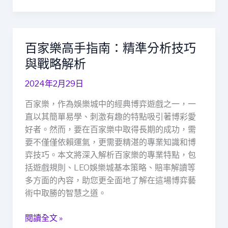
心
百
理
家
學
樂
百家樂高手指南：精準分析技巧
的
與戰略解析
奧
秘：
2024年2月29日
深
度
百家樂，作為娛樂城中的經典博弈遊戲之一，一
解
直以其簡單易學、刺激有趣的特點吸引著博彩愛
析
好者。然而，要在百家樂中取得長期的成功，需
遊
要不僅僅依賴運氣，更需要精湛的專業知識和博
戲
弈技巧。本文將深入解析百家樂的專業特點，包
策
括遊戲規則、LEO娛樂城基本策略、賠率解讀等
略
多方面的內容，助您更全面地了解在這場博弈藝
與
術中取勝的智慧之道。
專
業
百
閱讀全文 »