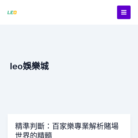
跳
至
主
要
內
容
leo娛樂城
精準判斷：百家樂專業解析賭場
世界的精髓