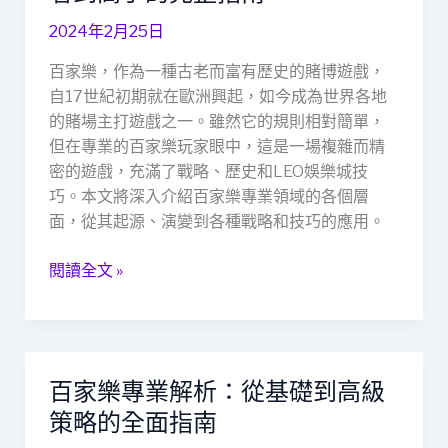
2024年2月25日
百家樂，作為一種古老而富有歷史的賭博遊戲，
自17世紀初期就在歐洲興起，如今成為世界各地
的賭場主打遊戲之一。雖然它的規則相對簡單，
但在專業的百家樂玩家眼中，這是一場複雜而精
密的遊戲，充滿了戰略、歷史和LEO娛樂城技
巧。本文將深入介紹百家樂專業領域的各個層
面，從其起源、演變到各種戰略和技巧的應用。
探
閱讀全文 »
索
百
家
樂
百家樂專業解析：從基礎到高級
的
策略的全面指南
專
業