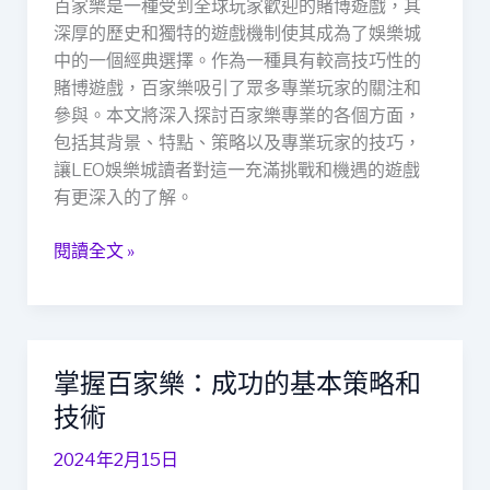
百家樂是一種受到全球玩家歡迎的賭博遊戲，其
指
深厚的歷史和獨特的遊戲機制使其成為了娛樂城
南：
中的一個經典選擇。作為一種具有較高技巧性的
技
賭博遊戲，百家樂吸引了眾多專業玩家的關注和
巧、
參與。本文將深入探討百家樂專業的各個方面，
策
包括其背景、特點、策略以及專業玩家的技巧，
略
讓LEO娛樂城讀者對這一充滿挑戰和機遇的遊戲
與
有更深入的了解。
心
得
掌
閱讀全文 »
分
握
享
百
家
樂
掌握百家樂：成功的基本策略和
的
技術
專
業
2024年2月15日
技