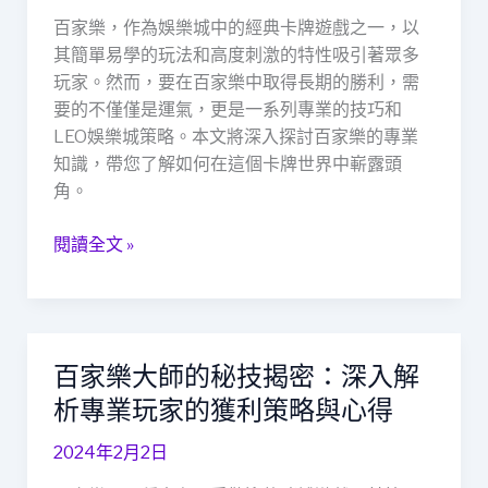
基
百家樂，作為娛樂城中的經典卡牌遊戲之一，以
礎
其簡單易學的玩法和高度刺激的特性吸引著眾多
到
玩家。然而，要在百家樂中取得長期的勝利，需
專
要的不僅僅是運氣，更是一系列專業的技巧和
業
LEO娛樂城策略。本文將深入探討百家樂的專業
的
知識，帶您了解如何在這個卡牌世界中嶄露頭
全
角。
面
解
精
閱讀全文 »
析
通
百
家
樂：
百家樂大師的秘技揭密：深入解
深
析專業玩家的獲利策略與心得
度
解
2024年2月2日
析